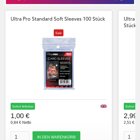
Ultra Pro Standard Soft Sleeves 100 Stück
Ultra P
Stück
Sale
Sofort lieferbar
Sofort lie
1,00 €
2,99 
0,84 € Netto
2,51 € Ne