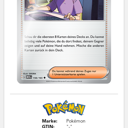
Marke:
Pokémon
GTIN:
"-"