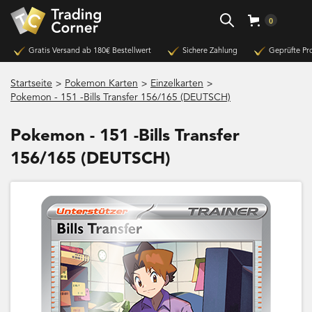
0
Gratis Versand ab 180€ Bestellwert
Sichere Zahlung
Geprüfte Pr
>
>
>
Startseite
Pokemon Karten
Einzelkarten
Pokemon - 151 -Bills Transfer 156/165 (DEUTSCH)
Pokemon - 151 -Bills Transfer
156/165 (DEUTSCH)