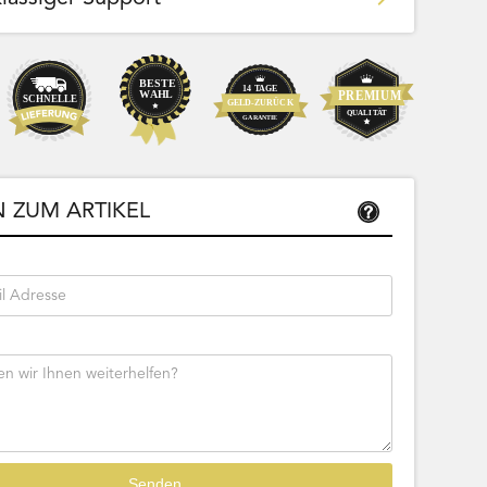
Team Bags
Pokemon - Start Deck 100 Battle
ließbar
Collection (Japanisch)
 ZUM ARTIKEL
Bestseller
Sofort lieferbar