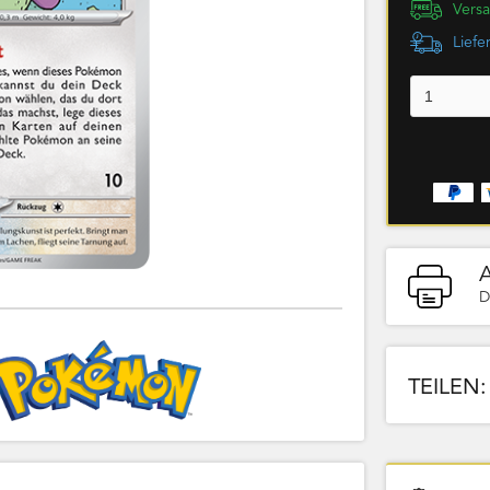
Versa
Liefe
D
TEILEN: