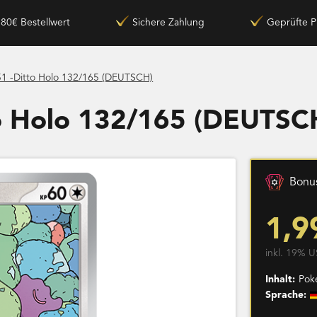
180€ Bestellwert
Sichere Zahlung
Geprüfte P
1 -Ditto Holo 132/165 (DEUTSCH)
o Holo 132/165 (DEUTSC
Bonus
1,9
inkl. 19% U
Inhalt:
Pok
Sprache: