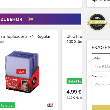
 ZUBEHÖR
Pro Toploader 3''x4'' Regular
Ultra Pro Card Sleeves 
̈ck
100 Stück Wiederversch
FRAGEN
E-Mail
Sale
Nachricht
Sofort lieferbar
4,99 €
4,19 € Netto
 lieferbar