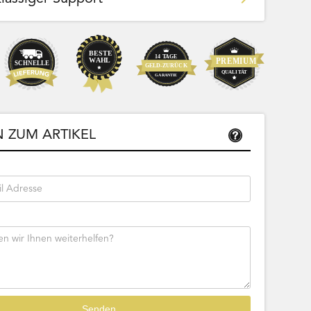
Team Bags
Pokemon - Start Deck 100 Battle
ließbar
Collection (Japanisch)
 ZUM ARTIKEL
Bestseller
Sofort lieferbar