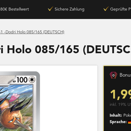
180€ Bestellwert
Sichere Zahlung
Geprüfte P
1 -Dodri Holo 085/165 (DEUTSCH)
ri Holo 085/165 (DEUTSC
Bonus
1,9
inkl. 19% U
Inhalt:
Pok
Sprache: