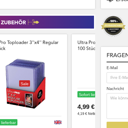
 ZUBEHÖR
Pro Toploader 3''x4'' Regular
Ultra Pro Card Sleeves 
̈ck
100 Stück Wiederversch
FRAGEN
E-Mail
Sale
Nachricht
Sofort lieferbar
4,99 €
4,19 € Netto
 lieferbar