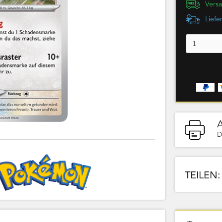
Versa
Liefe
D
TEILEN: