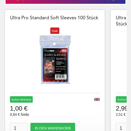
Ultra Pro Standard Soft Sleeves 100 Stück
Ultra P
Stück
Sale
Sofort lieferbar
Sofort lie
1,00 €
2,99 
0,84 € Netto
2,51 € Ne