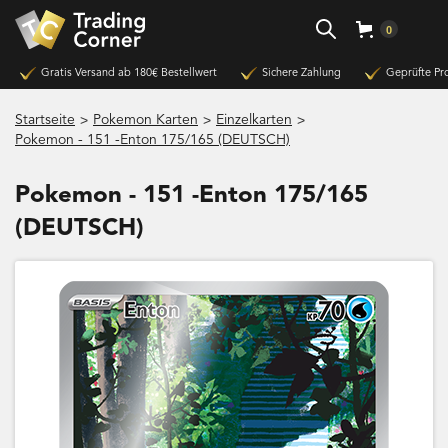
0
Gratis Versand ab 180€ Bestellwert
Sichere Zahlung
Geprüfte Pr
>
>
>
Startseite
Pokemon Karten
Einzelkarten
Pokemon - 151 -Enton 175/165 (DEUTSCH)
Pokemon - 151 -Enton 175/165
(DEUTSCH)