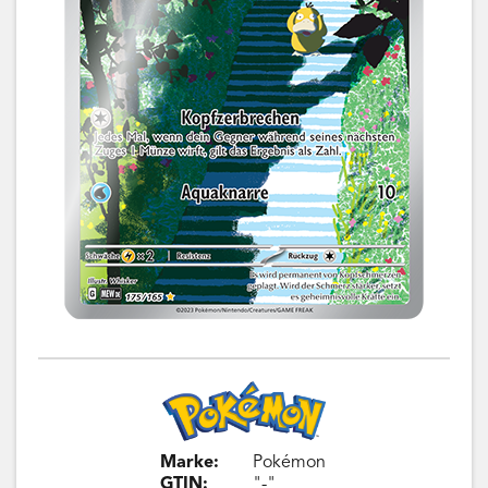
Marke:
Pokémon
GTIN:
"-"