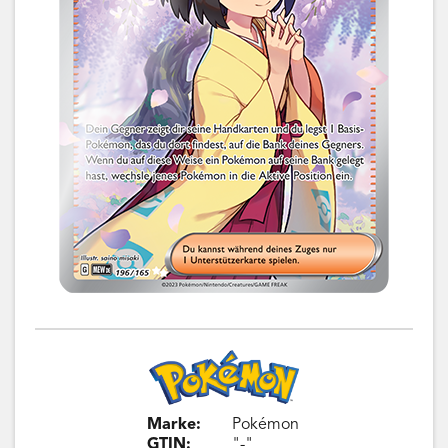
Marke:
Pokémon
GTIN:
"-"