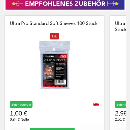
EMPFOHLENES ZUBEHÖR
Ultra Pro Standard Soft Sleeves 100 Stück
Ultra P
Stück
Sale
Sofort lieferbar
Sofort lie
1,00 €
2,99 
0,84 € Netto
2,51 € Ne