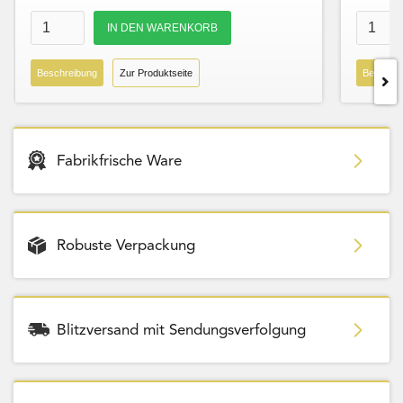
Beschreibung
Zur Produktseite
Beschre
Fabrikfrische Ware
Robuste Verpackung
Blitzversand mit Sendungsverfolgung