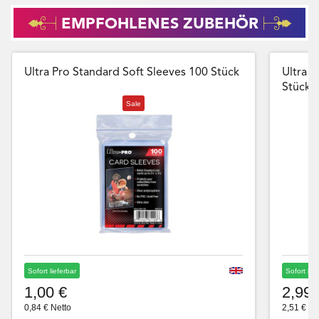
EMPFOHLENES ZUBEHÖR
Ultra Pro Standard Soft Sleeves 100 Stück
Ultra P
Stück
Sale
Sofort lieferbar
Sofort lie
1,00 €
2,99 
0,84 € Netto
2,51 € Ne