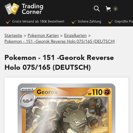
0
Gratis Versand ab 180€ Bestellwert
Sichere Zahlung
Geprüfte Pr
>
>
>
Startseite
Pokemon Karten
Einzelkarten
Pokemon - 151 -Georok Reverse Holo 075/165 (DEUTSCH)
Pokemon - 151 -Georok Reverse
Holo 075/165 (DEUTSCH)