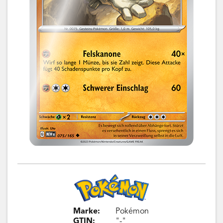
Marke:
Pokémon
GTIN:
"-"