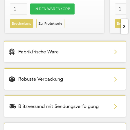
Beschreibung
Zur Produktseite
Beschre
Fabrikfrische Ware
Robuste Verpackung
Blitzversand mit Sendungsverfolgung