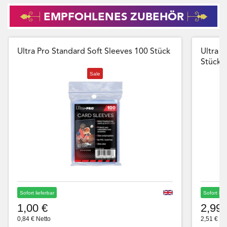
EMPFOHLENES ZUBEHÖR
Ultra Pro Standard Soft Sleeves 100 Stück
Ultra P
Stück
Sale
Sofort lieferbar
Sofort lie
1,00 €
2,99 
0,84 € Netto
2,51 € Ne