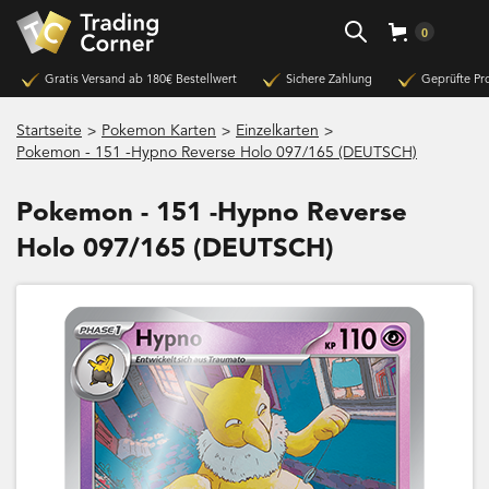
0
Gratis Versand ab 180€ Bestellwert
Sichere Zahlung
Geprüfte Pr
>
>
>
Startseite
Pokemon Karten
Einzelkarten
Pokemon - 151 -Hypno Reverse Holo 097/165 (DEUTSCH)
Pokemon - 151 -Hypno Reverse
Holo 097/165 (DEUTSCH)