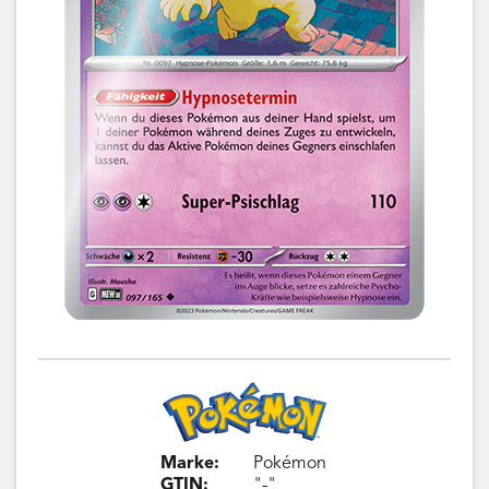
Marke:
Pokémon
GTIN:
"-"