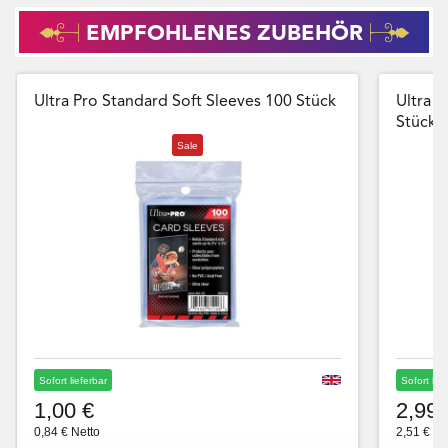
EMPFOHLENES ZUBEHÖR
Ultra Pro Standard Soft Sleeves 100 Stück
Ultra P
Stück
Sale
Sofort lieferbar
Sofort lie
1,00 €
2,99 
0,84 € Netto
2,51 € Ne