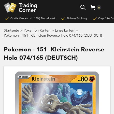
0
Gratis Versand ab 180€ Bestellwert
Sichere Zahlung
Geprüfte Pr
>
>
>
Startseite
Pokemon Karten
Einzelkarten
Pokemon - 151 -Kleinstein Reverse Holo 074/165 (DEUTSCH)
Pokemon - 151 -Kleinstein Reverse
Holo 074/165 (DEUTSCH)