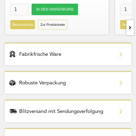
Beschreibung
Zur Produktseite
Beschre
Fabrikfrische Ware
Robuste Verpackung
Blitzversand mit Sendungsverfolgung