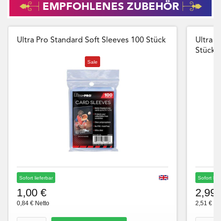
EMPFOHLENES ZUBEHÖR
Ultra Pro Standard Soft Sleeves 100 Stück
Ultra P
Stück
Sale
Sofort lieferbar
Sofort lie
1,00 €
2,99 
0,84 € Netto
2,51 € Ne