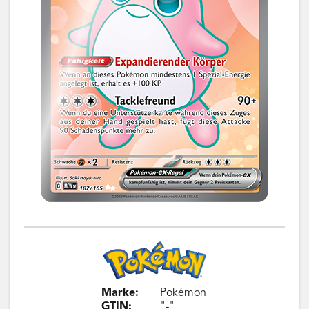
Marke:
Pokémon
GTIN:
"-"