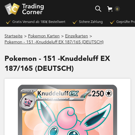
0
Gratis Versand ab 180€ Bestellwert
Sichere Zahlung
Geprüfte Pr
>
>
>
Startseite
Pokemon Karten
Einzelkarten
Pokemon - 151 -Knuddeluff EX 187/165 (DEUTSCH)
Pokemon - 151 -Knuddeluff EX
187/165 (DEUTSCH)