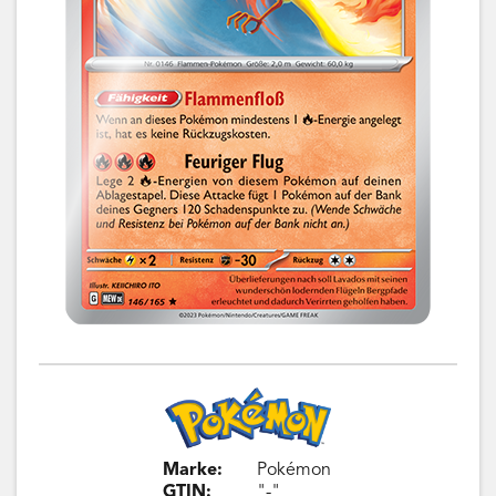
Marke:
Pokémon
GTIN:
"-"