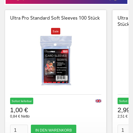
Ultra Pro Standard Soft Sleeves 100 Stück
Ultra P
Stück
Sale
Sofort lieferbar
Sofort lie
1,00 €
2,99 
0,84 € Netto
2,51 € Ne