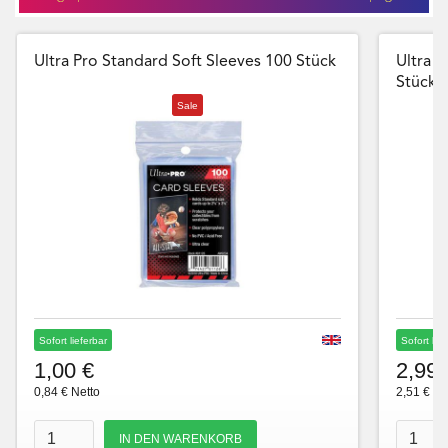
Ultra Pro Standard Soft Sleeves 100 Stück
Ultra P
Stück
Sale
Sofort lieferbar
Sofort lie
1,00 €
2,99 
0,84 € Netto
2,51 € Ne