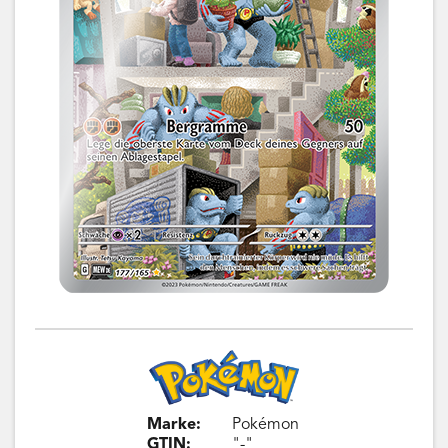
Marke:
Pokémon
GTIN:
"-"