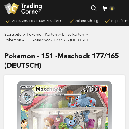
0
Gratis Versand ab 180€ Bestellwert
Sichere Zahlung
Geprüfte Pr
>
>
>
Startseite
Pokemon Karten
Einzelkarten
Pokemon - 151 -Maschock 177/165 (DEUTSCH)
Pokemon - 151 -Maschock 177/165
(DEUTSCH)