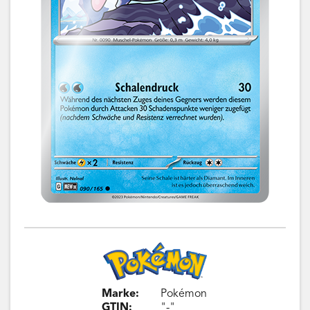
Marke:
Pokémon
GTIN:
"-"