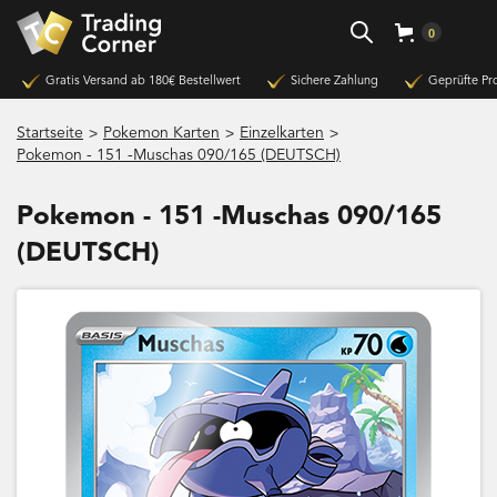
0
Gratis Versand ab 180€ Bestellwert
Sichere Zahlung
Geprüfte Pr
>
>
>
Startseite
Pokemon Karten
Einzelkarten
Pokemon - 151 -Muschas 090/165 (DEUTSCH)
Pokemon - 151 -Muschas 090/165
(DEUTSCH)