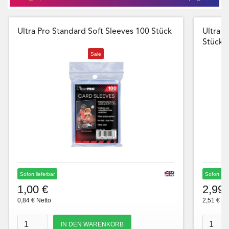
Ultra Pro Standard Soft Sleeves 100 Stück
Ultra P
Stück
Sale
Sofort lieferbar
Sofort lie
1,00 €
2,99 
0,84 € Netto
2,51 € Ne