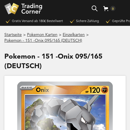
0
Gratis Versand ab 180€ Bestellwert
Sichere Zahlung
Geprüfte Pr
>
>
>
Startseite
Pokemon Karten
Einzelkarten
Pokemon - 151 -Onix 095/165 (DEUTSCH)
Pokemon - 151 -Onix 095/165
(DEUTSCH)