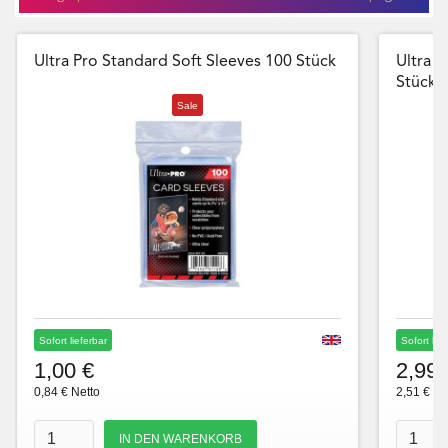
Ultra Pro Standard Soft Sleeves 100 Stück
Ultra P
Stück
Sale
Sofort lieferbar
Sofort lie
1,00 €
2,99 
0,84 € Netto
2,51 € Ne