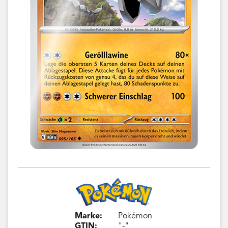
Marke:
Pokémon
GTIN:
"-"