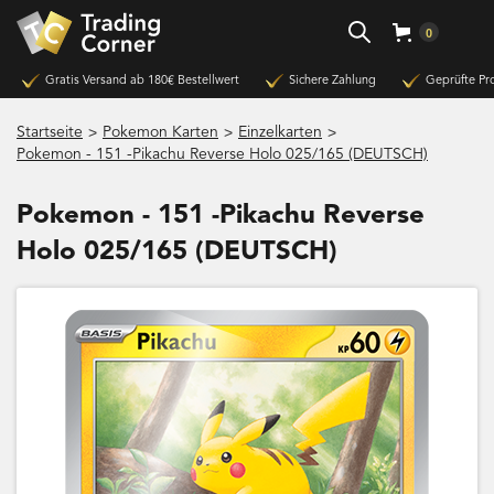
0
Gratis Versand ab 180€ Bestellwert
Sichere Zahlung
Geprüfte Pr
>
>
>
Startseite
Pokemon Karten
Einzelkarten
Pokemon - 151 -Pikachu Reverse Holo 025/165 (DEUTSCH)
Pokemon - 151 -Pikachu Reverse
Holo 025/165 (DEUTSCH)