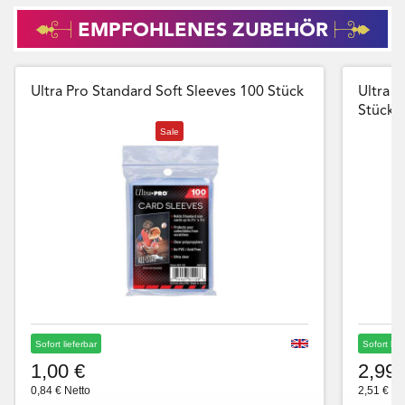
EMPFOHLENES ZUBEHÖR
Ultra Pro Standard Soft Sleeves 100 Stück
Ultra P
Stück
Sale
Sofort lieferbar
Sofort lie
1,00 €
2,99 
0,84 € Netto
2,51 € Ne