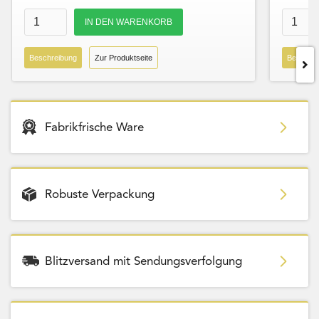
Beschreibung
Zur Produktseite
Beschre
Fabrikfrische Ware
Robuste Verpackung
Blitzversand mit Sendungsverfolgung