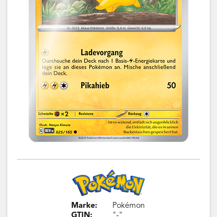
Marke:
Pokémon
GTIN:
"-"