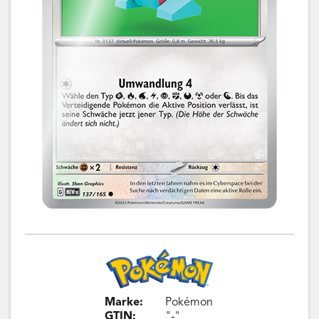
Marke:
Pokémon
GTIN:
"-"