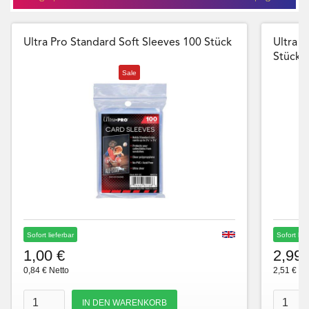
Ultra Pro Standard Soft Sleeves 100 Stück
Ultra P
Stück
Sale
Sofort lieferbar
Sofort lie
1,00 €
2,99 
0,84 € Netto
2,51 € Ne