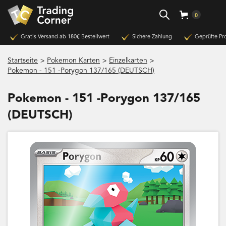
0
Gratis Versand ab 180€ Bestellwert
Sichere Zahlung
Geprüfte Pr
>
>
>
Startseite
Pokemon Karten
Einzelkarten
Pokemon - 151 -Porygon 137/165 (DEUTSCH)
Pokemon - 151 -Porygon 137/165
(DEUTSCH)