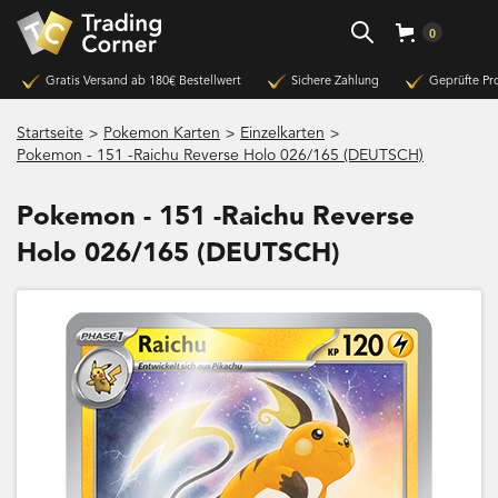
0
Gratis Versand ab 180€ Bestellwert
Sichere Zahlung
Geprüfte Pr
>
>
>
Startseite
Pokemon Karten
Einzelkarten
Pokemon - 151 -Raichu Reverse Holo 026/165 (DEUTSCH)
Pokemon - 151 -Raichu Reverse
Holo 026/165 (DEUTSCH)