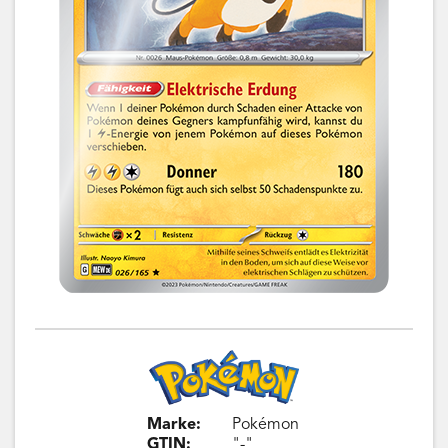
Marke:
Pokémon
GTIN:
"-"