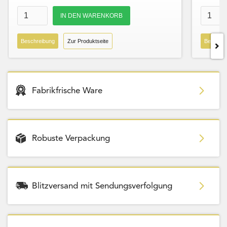
Beschreibung
Zur Produktseite
Beschre
Fabrikfrische Ware
Robuste Verpackung
Blitzversand mit Sendungsverfolgung