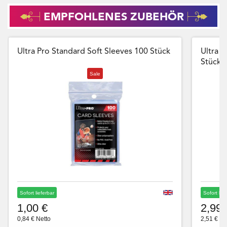
EMPFOHLENES ZUBEHÖR
Ultra Pro Standard Soft Sleeves 100 Stück
Ultra P
Stück
Sale
Sofort lieferbar
Sofort lie
1,00 €
2,99 
0,84 € Netto
2,51 € Ne