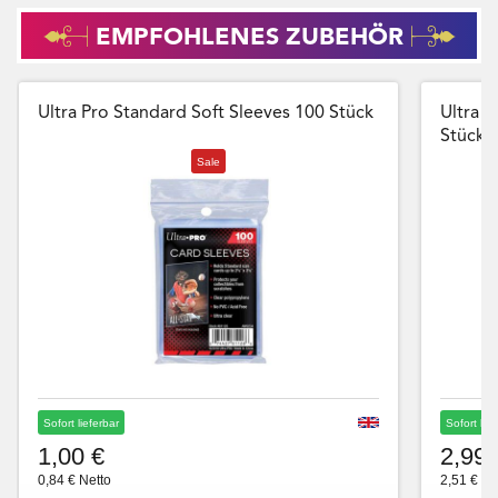
EMPFOHLENES ZUBEHÖR
Ultra Pro Standard Soft Sleeves 100 Stück
Ultra P
Stück
Sale
Sofort lieferbar
Sofort lie
1,00 €
2,99 
0,84 € Netto
2,51 € Ne