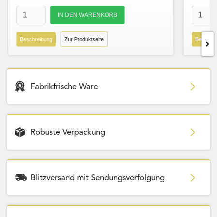
Beschreibung
Zur Produktseite
Beschre
Fabrikfrische Ware
Robuste Verpackung
Blitzversand mit Sendungsverfolgung