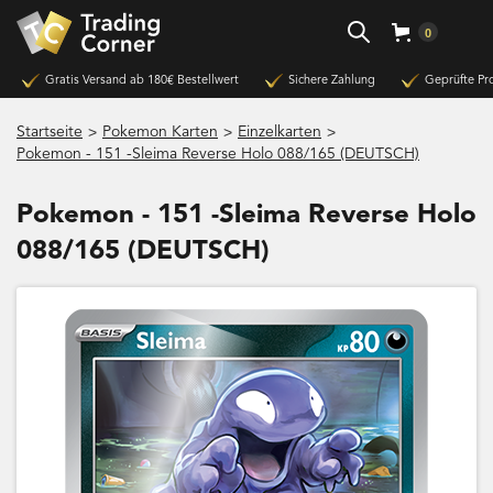
0
Gratis Versand ab 180€ Bestellwert
Sichere Zahlung
Geprüfte Pr
>
>
>
Startseite
Pokemon Karten
Einzelkarten
Pokemon - 151 -Sleima Reverse Holo 088/165 (DEUTSCH)
Pokemon - 151 -Sleima Reverse Holo
088/165 (DEUTSCH)