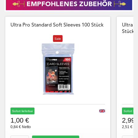
EMPFOHLENES ZUBEHÖR
Ultra Pro Standard Soft Sleeves 100 Stück
Ultra P
Stück
Sale
Sofort lieferbar
Sofort lie
1,00 €
2,99 
0,84 € Netto
2,51 € Ne