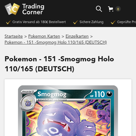
0
Gratis Versand ab 180€ Bestellwert
Sichere Zahlung
Geprüfte Pr
>
>
>
Startseite
Pokemon Karten
Einzelkarten
Pokemon - 151 -Smogmog Holo 110/165 (DEUTSCH)
Pokemon - 151 -Smogmog Holo
110/165 (DEUTSCH)