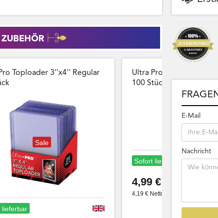
 ZUBEHÖR
Pro Toploader 3''x4'' Regular
Ultra Pro Card Sleeves 
̈ck
100 Stück Wiederversch
FRAGEN
E-Mail
Sale
Nachricht
Sofort lieferbar
4,99 €
4,19 € Netto
 lieferbar