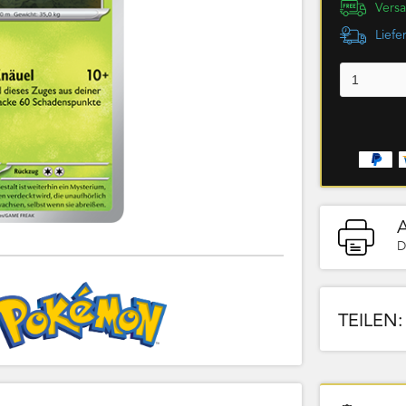
Versa
Liefe
D
TEILEN: