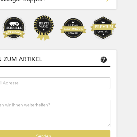
Team Bags
Pokemon - Start Deck 100 Battle
ließbar
Collection (Japanisch)
 ZUM ARTIKEL
Bestseller
Sofort lieferbar