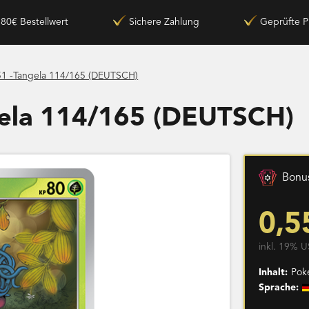
180€ Bestellwert
Sichere Zahlung
Geprüfte P
51 -Tangela 114/165 (DEUTSCH)
gela 114/165 (DEUTSCH)
Bonus
0,5
inkl. 19% U
Inhalt:
Pok
Sprache: