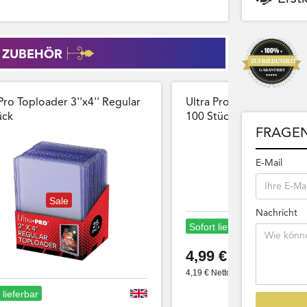
 ZUBEHÖR
Pro Toploader 3''x4'' Regular
Ultra Pro Card Sleeves 
̈ck
100 Stück Wiederversch
FRAGEN
E-Mail
Sale
Nachricht
Sofort lieferbar
4,99 €
4,19 € Netto
 lieferbar