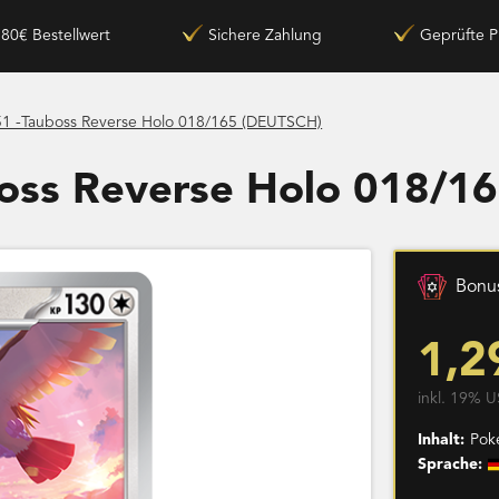
180€ Bestellwert
Sichere Zahlung
Geprüfte P
1 -Tauboss Reverse Holo 018/165 (DEUTSCH)
boss Reverse Holo 018/1
Bonus
1,2
inkl. 19% U
Inhalt:
Pok
Sprache: