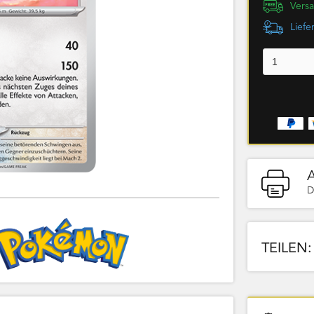
Versa
Liefe
D
TEILEN: