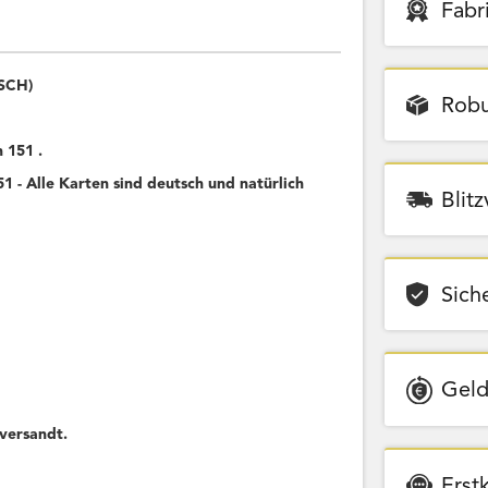
Fabr
TSCH)
Robu
 151 .
 - Alle Karten sind deutsch und natürlich
Blit
Sich
Geld
versandt.
Erst