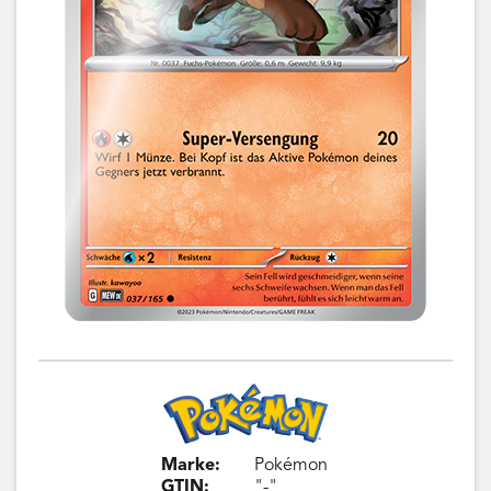
Marke:
Pokémon
GTIN:
"-"