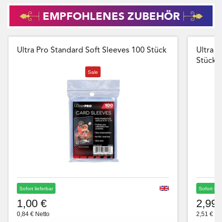
EMPFOHLENES ZUBEHÖR
Ultra Pro Standard Soft Sleeves 100 Stück
Ultra P
Stück
Sale
Sofort lieferbar
Sofort lie
1,00 €
2,99 
0,84 € Netto
2,51 € Ne