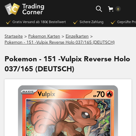
0
Gratis Versand ab 180€ Bestellwert
Sichere Zahlung
Geprüfte Pr
>
>
>
Startseite
Pokemon Karten
Einzelkarten
Pokemon - 151 -Vulpix Reverse Holo 037/165 (DEUTSCH)
Pokemon - 151 -Vulpix Reverse Holo
037/165 (DEUTSCH)