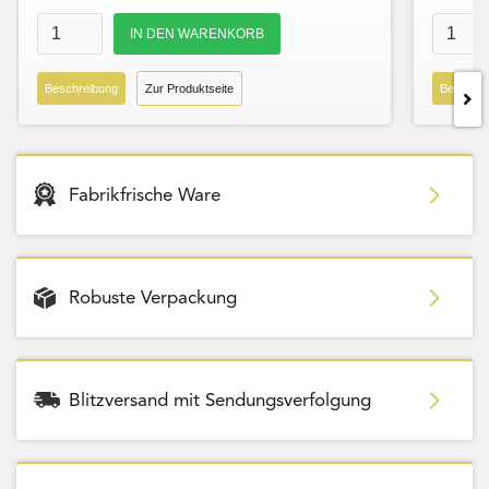
Beschreibung
Zur Produktseite
Beschre
Fabrikfrische Ware
Robuste Verpackung
Blitzversand mit Sendungsverfolgung