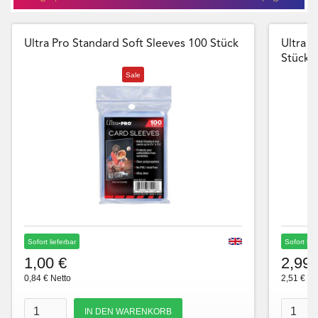
Ultra Pro Standard Soft Sleeves 100 Stück
Ultra P
Stück
Sale
Sofort lieferbar
Sofort lie
1,00 €
2,99 
0,84 € Netto
2,51 € Ne