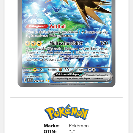
Marke:
Pokémon
GTIN:
"-"