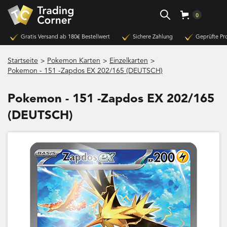
0
Gratis Versand ab 180€ Bestellwert
Sichere Zahlung
Geprüfte Pr
>
>
>
Startseite
Pokemon Karten
Einzelkarten
Pokemon - 151 -Zapdos EX 202/165 (DEUTSCH)
Pokemon - 151 -Zapdos EX 202/165
(DEUTSCH)