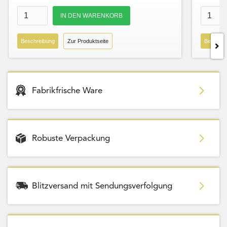
Beschreibung
Zur Produktseite
Beschre
Fabrikfrische Ware
Robuste Verpackung
Blitzversand mit Sendungsverfolgung