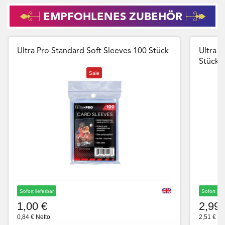
EMPFOHLENES ZUBEHÖR
Ultra Pro Standard Soft Sleeves 100 Stück
Ultra P
Stück
Sale
Sofort lieferbar
Sofort lie
1,00 €
2,99 
0,84 € Netto
2,51 € Ne