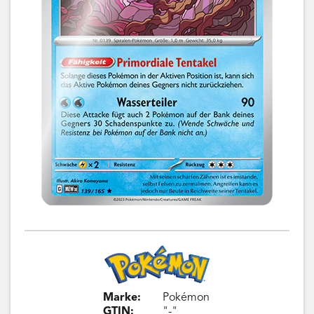
Marke:
Pokémon
GTIN:
"-"