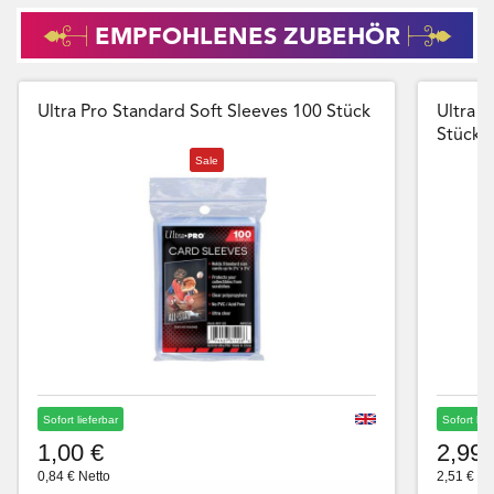
EMPFOHLENES ZUBEHÖR
Ultra Pro Standard Soft Sleeves 100 Stück
Ultra P
Stück
Sale
Sofort lieferbar
Sofort lie
1,00 €
2,99 
0,84 € Netto
2,51 € Ne