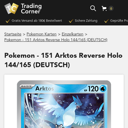
0
Gratis Versand ab 180€ Bestellwert
Sichere Zahlung
Geprüfte Pr
>
>
>
Startseite
Pokemon Karten
Einzelkarten
Pokemon - 151 Arktos Reverse Holo 144/165 (DEUTSCH)
Pokemon - 151 Arktos Reverse Holo
144/165 (DEUTSCH)