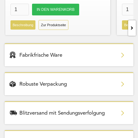
Beschreibung
Zur Produktseite
Beschre
Fabrikfrische Ware
Robuste Verpackung
Blitzversand mit Sendungsverfolgung