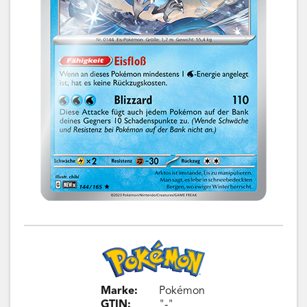
Marke:
Pokémon
GTIN:
"-"