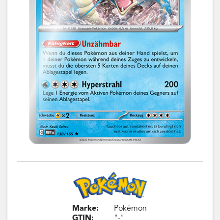
Marke:
Pokémon
GTIN:
"-"