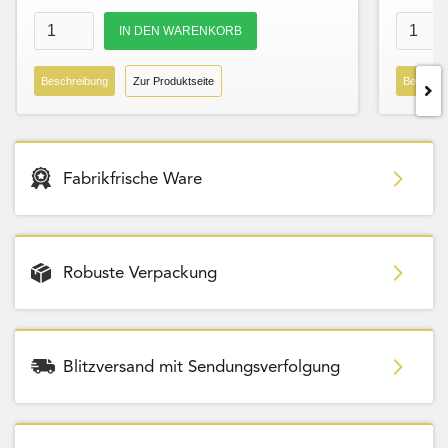
Beschreibung
Zur Produktseite
Beschre
Fabrikfrische Ware
Robuste Verpackung
Blitzversand mit Sendungsverfolgung