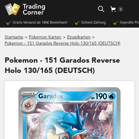
0
Gratis Versand ab 180€ Bestellwert
Sichere Zahlung
Geprüfte Pr
>
>
>
Startseite
Pokemon Karten
Einzelkarten
Pokemon - 151 Garados Reverse Holo 130/165 (DEUTSCH)
Pokemon - 151 Garados Reverse
Holo 130/165 (DEUTSCH)