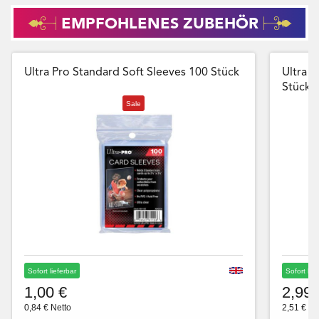
EMPFOHLENES ZUBEHÖR
Ultra Pro Standard Soft Sleeves 100 Stück
Ultra P
Stück
Sale
Sofort lieferbar
Sofort lie
1,00 €
2,99 
0,84 € Netto
2,51 € Ne