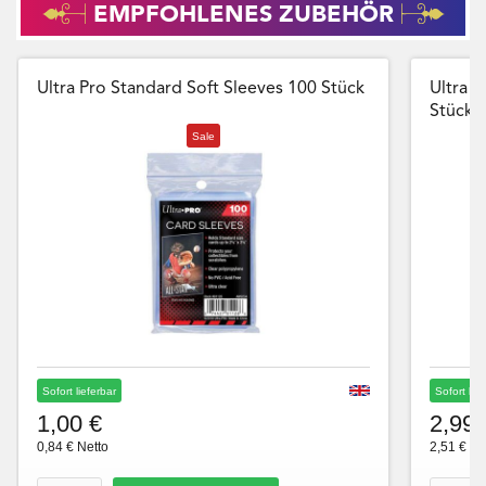
EMPFOHLENES ZUBEHÖR
Ultra Pro Standard Soft Sleeves 100 Stück
Ultra P
Stück
Sale
Sofort lieferbar
Sofort lie
1,00 €
2,99 
0,84 € Netto
2,51 € Ne