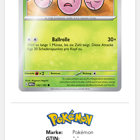
Marke:
Pokémon
GTIN:
"-"