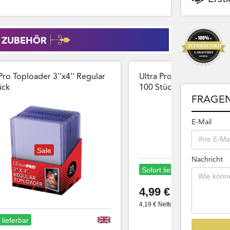
 ZUBEHÖR
Pro Toploader 3''x4'' Regular
Ultra Pro Card Sleeves 
̈ck
100 Stück Wiederversch
FRAGEN
E-Mail
Sale
Nachricht
Sofort lieferbar
4,99 €
4,19 € Netto
 lieferbar