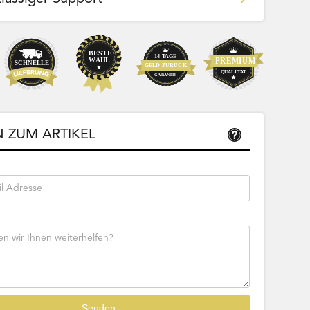
Team Bags
Pokemon - Start Deck 100 Battle
ließbar
Collection (Japanisch)
 ZUM ARTIKEL
Bestseller
Sofort lieferbar