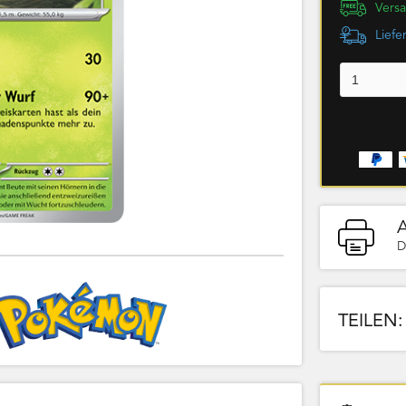
Versa
Liefe
D
TEILEN: