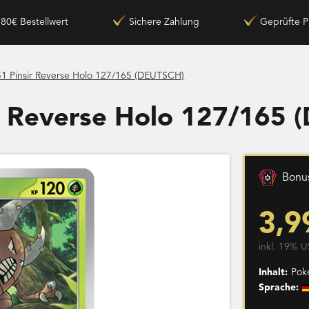
180€ Bestellwert
Sichere Zahlung
Geprüfte P
1 Pinsir Reverse Holo 127/165 (DEUTSCH)
r Reverse Holo 127/165
Bonus
3,9
inkl. 19% U
Inhalt:
Pok
Sprache: