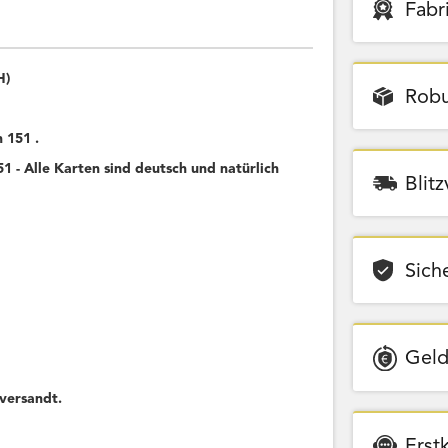
Fabr
H)
Robu
 151 .
 - Alle Karten sind deutsch und natürlich
Blit
Sich
Geld
versandt.
Erst