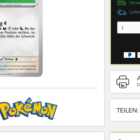
Versa
Liefe
D
TEILEN: