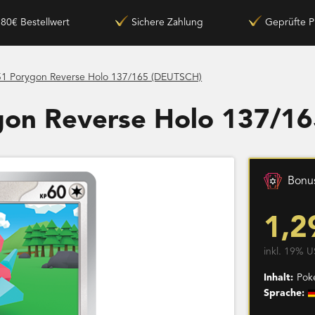
180€ Bestellwert
Sichere Zahlung
Geprüfte P
51 Porygon Reverse Holo 137/165 (DEUTSCH)
gon Reverse Holo 137/1
Bonus
1,2
inkl. 19% U
Inhalt:
Pok
Sprache: