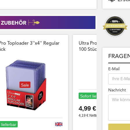
 ZUBEHÖR
Pro Toploader 3''x4'' Regular
Ultra Pro Card Sleeves 
̈ck
100 Stück Wiederversch
FRAGEN
E-Mail
Sale
Nachricht
Sofort lieferbar
4,99 €
4,19 € Netto
 lieferbar