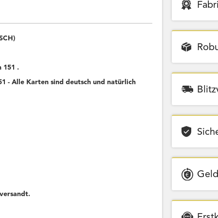
Fabr
TSCH)
Robu
 151 .
 - Alle Karten sind deutsch und natürlich
Blit
Sich
Geld
versandt.
Erst