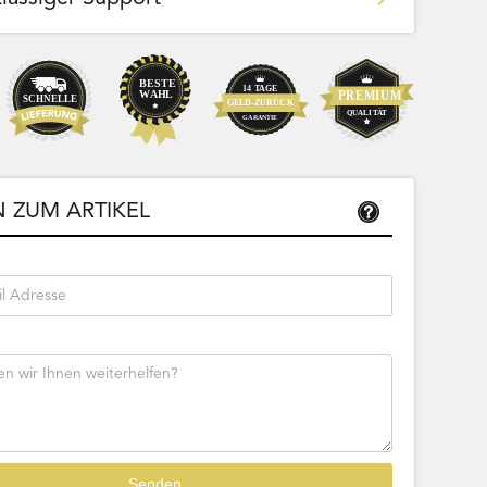
Team Bags
Pokemon - Start Deck 100 Battle
ließbar
Collection (Japanisch)
 ZUM ARTIKEL
Bestseller
Sofort lieferbar