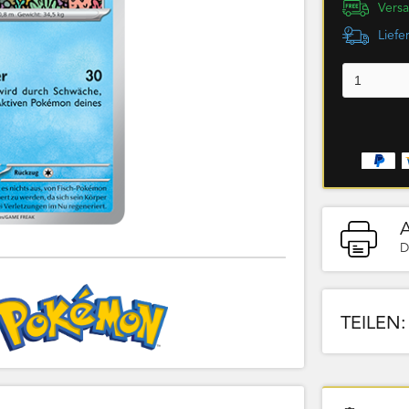
Versa
Liefe
D
TEILEN: