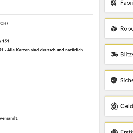
Fabr
SCH)
Robu
 151 .
 - Alle Karten sind deutsch und natürlich
Blit
Sich
Geld
versandt.
Erst