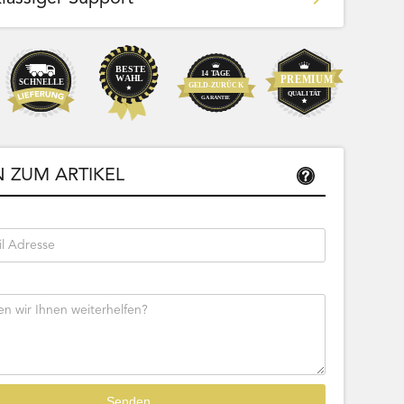
Team Bags
Pokemon - Start Deck 100 Battle
ließbar
Collection (Japanisch)
 ZUM ARTIKEL
Bestseller
Sofort lieferbar