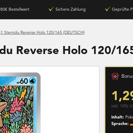
180€ Bestellwert
Sichere Zahlung
Geprüfte P
1 Sterndu Reverse Holo 120/165 (DEUTSCH)
ndu Reverse Holo 120/1
Bonus
1,2
inkl. 19% U
Inhalt:
Pok
Sprache: