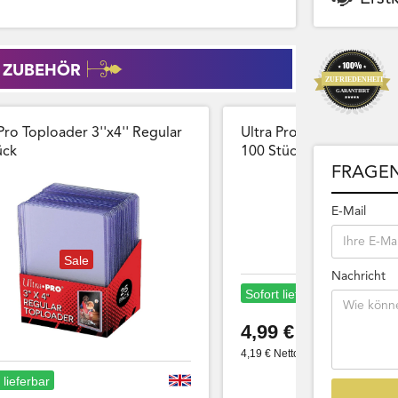
 ZUBEHÖR
Pro Toploader 3''x4'' Regular
Ultra Pro Card Sleeves 
̈ck
100 Stück Wiederversch
FRAGEN
E-Mail
Sale
Nachricht
Sofort lieferbar
4,99 €
4,19 € Netto
 lieferbar