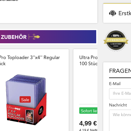
Erst
 ZUBEHÖR
Pro Toploader 3''x4'' Regular
Ultra Pro Card Sleeves 
̈ck
100 Stück Wiederversch
FRAGEN
E-Mail
Sale
Nachricht
Sofort lieferbar
4,99 €
4,19 € Netto