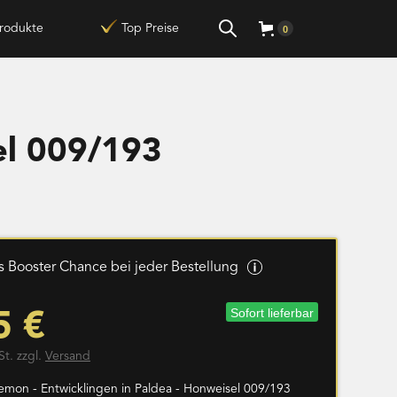
rodukte
Top Preise
0
el 009/193
 Booster Chance bei jeder Bestellung
Sofort lieferbar
5 €
St. zzgl.
Versand
emon - Entwicklingen in Paldea - Honweisel 009/193