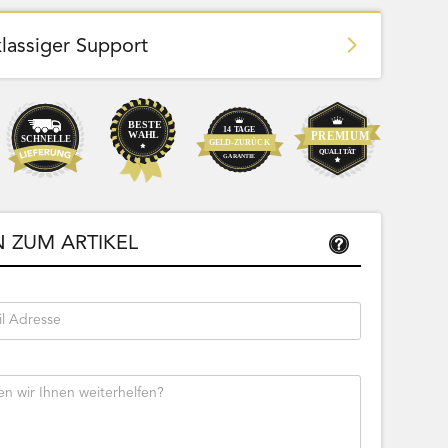
klassiger Support
Team Bags
Pokemon - Start Deck 100 Battle
ließbar
Collection (Japanisch)
 ZUM ARTIKEL
Bestseller