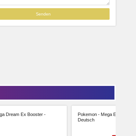
Sofort lieferbar
39,99
33,61 € Netto
tseite
Beschreibung
Zur Produktseite
a Dream Ex Booster -
Pokemon - Mega Entwicklung
Deutsch