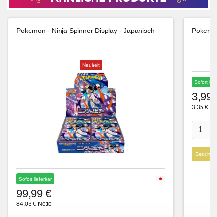
Pokemon - Ninja Spinner Display - Japanisch
Pokemon
Neuheit
Sofort lie
3,99 
3,35 € Ne
Beschre
Sofort lieferbar
99,99 €
84,03 € Netto