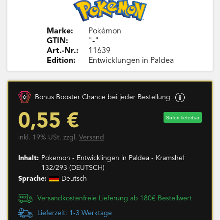
Marke:
Pokémon
GTIN:
"-"
Art.-Nr.:
11639
Edition:
Entwicklungen in Paldea
Bonus Booster Chance bei jeder Bestellung
0,55 €
Sofort lieferbar
inkl. 19% USt. zzgl.
Versand
Inhalt:
Pokemon - Entwicklingen in Paldea - Kramshef
132/293 (DEUTSCH)
Sprache:
Deutsch
Versandkostenfreie Lieferung ab 180€ Bestellwert
Lieferzeit: 1-3 Werktage