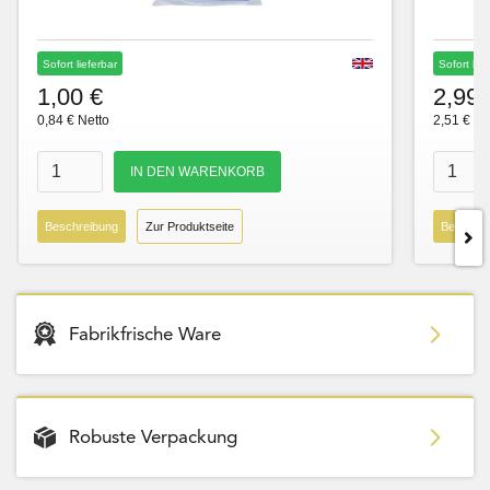
Sofort lieferbar
Sofort lie
1,00 €
2,99 
0,84 € Netto
2,51 € Ne
Beschreibung
Zur Produktseite
Beschre
Fabrikfrische Ware
Robuste Verpackung