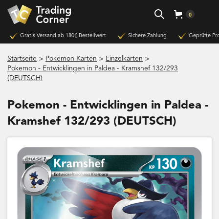
0
Gratis Versand ab 180€ Bestellwert
Sichere Zahlung
Geprüfte Pr
>
>
>
Startseite
Pokemon Karten
Einzelkarten
Pokemon - Entwicklingen in Paldea - Kramshef 132/293
(DEUTSCH)
Pokemon - Entwicklingen in Paldea -
Kramshef 132/293 (DEUTSCH)