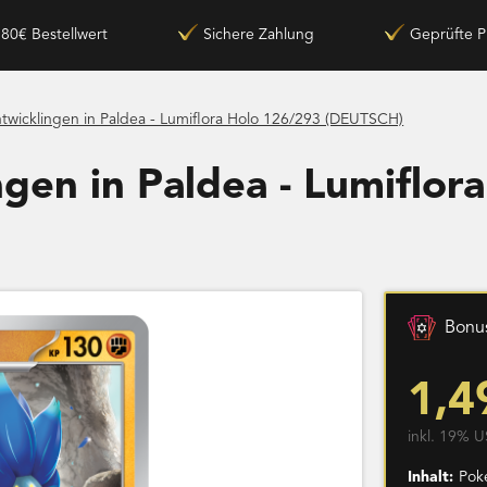
180€ Bestellwert
Sichere Zahlung
Geprüfte P
twicklingen in Paldea - Lumiflora Holo 126/293 (DEUTSCH)
gen in Paldea - Lumiflor
Bonus
1,4
inkl. 19% U
Inhalt:
Pok