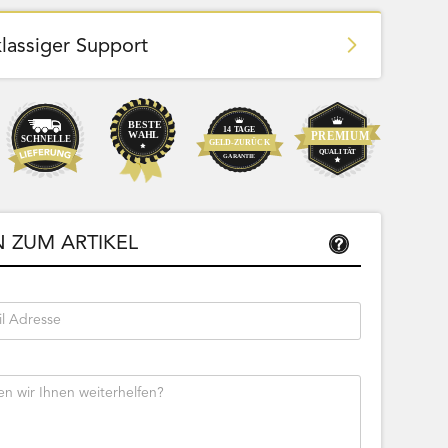
klassiger Support
Team Bags
Pokemon - Start Deck 100 Battle
ließbar
Collection (Japanisch)
 ZUM ARTIKEL
Bestseller