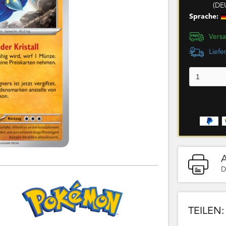
(DE
Sprache:
Versa
Liefe
D
TEILEN: