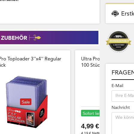
Erst
 ZUBEHÖR
Pro Toploader 3''x4'' Regular
Ultra Pro Card Sleeves 
̈ck
100 Stück Wiederversch
FRAGEN
E-Mail
Sale
Nachricht
Sofort lieferbar
4,99 €
4,19 € Netto