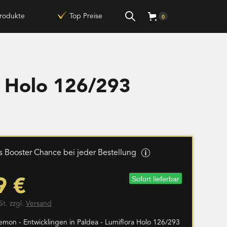
rodukte
Top Preise
0
a Holo 126/293
 Booster Chance bei jeder Bestellung
Sofort lieferbar
9 €
St. zzgl.
Versand
emon - Entwicklingen in Paldea - Lumiflora Holo 126/293