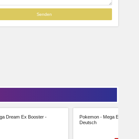
Sofort lieferbar
39,99
33,61 € Netto
tseite
Beschreibung
Zur Produktseite
a Dream Ex Booster -
Pokemon - Mega Entwicklung
Deutsch