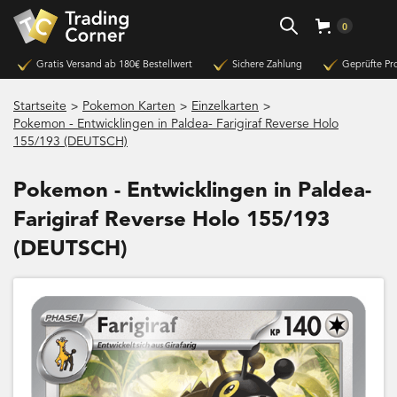
0
Gratis Versand ab 180€ Bestellwert
Sichere Zahlung
Geprüfte Pr
>
>
>
Startseite
Pokemon Karten
Einzelkarten
Pokemon - Entwicklingen in Paldea- Farigiraf Reverse Holo
155/193 (DEUTSCH)
Pokemon - Entwicklingen in Paldea-
Farigiraf Reverse Holo 155/193
(DEUTSCH)