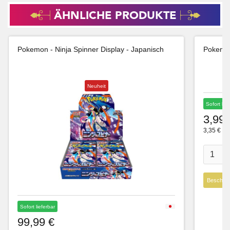
ÄHNLICHE PRODUKTE
Pokemon - Ninja Spinner Display - Japanisch
Pokemon
Neuheit
Sofort lie
3,99 
3,35 € Ne
Beschre
Sofort lieferbar
99,99 €