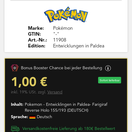
Marke:
Pokémon
GTIN:
"-"
Art.-Nr.:
11908
Edition:
Entwicklungen in Paldea
Bonus Booster Chance bei jeder Bestellung
1,00 €
Sofort lieferbar
inkl. 19% USt. zzgl.
Versand
Inhalt:
Pokemon - Entwicklingen in Paldea- Farigiraf
Reverse Holo 155/193 (DEUTSCH)
Sprache:
Deutsch
Versandkostenfreie Lieferung ab 180€ Bestellwert