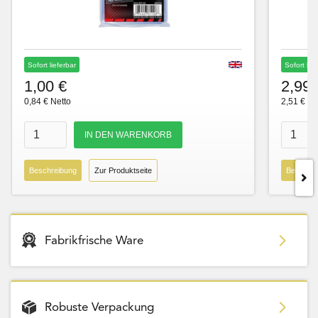
Sofort lieferbar
Sofort lie
1,00 €
2,99 
0,84 € Netto
2,51 € Ne
Beschreibung
Zur Produktseite
Beschre
Fabrikfrische Ware
Robuste Verpackung