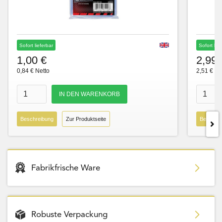
Sofort lieferbar
Sofort lie
1,00 €
2,99 
0,84 € Netto
2,51 € Ne
Beschreibung
Zur Produktseite
Beschre
Fabrikfrische Ware
Robuste Verpackung