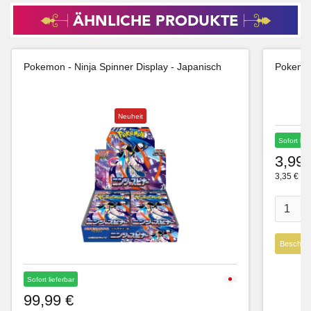
ÄHNLICHE PRODUKTE
Pokemon - Ninja Spinner Display - Japanisch
Pokemon
Neuheit
Sofort lie
3,99 
3,35 € Ne
Beschre
Sofort lieferbar
99,99 €