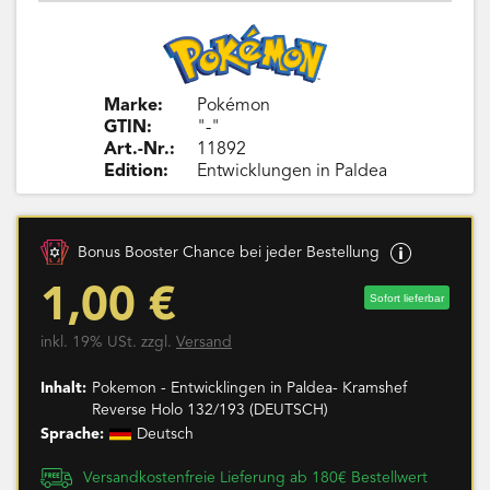
Marke:
Pokémon
GTIN:
"-"
Art.-Nr.:
11892
Edition:
Entwicklungen in Paldea
Bonus Booster Chance bei jeder Bestellung
1,00 €
Sofort lieferbar
inkl. 19% USt. zzgl.
Versand
Inhalt:
Pokemon - Entwicklingen in Paldea- Kramshef
Reverse Holo 132/193 (DEUTSCH)
Sprache:
Deutsch
Versandkostenfreie Lieferung ab 180€ Bestellwert