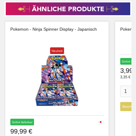
ÄHNLICHE PRODUKTE
Pokemon - Ninja Spinner Display - Japanisch
Pokemon
Neuheit
Sofort lie
3,99 
3,35 € Ne
Beschre
Sofort lieferbar
99,99 €