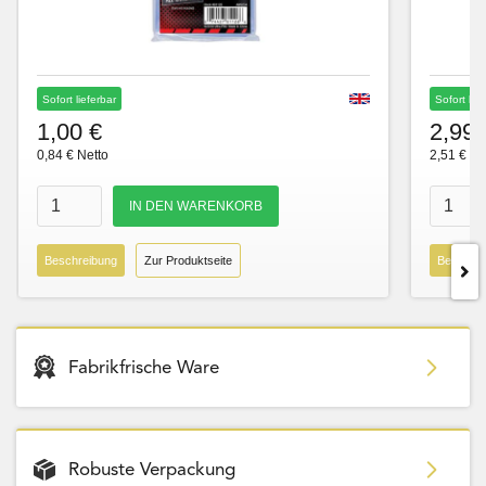
Sofort lieferbar
Sofort lie
1,00 €
2,99 
0,84 € Netto
2,51 € Ne
Beschreibung
Zur Produktseite
Beschre
Fabrikfrische Ware
Robuste Verpackung