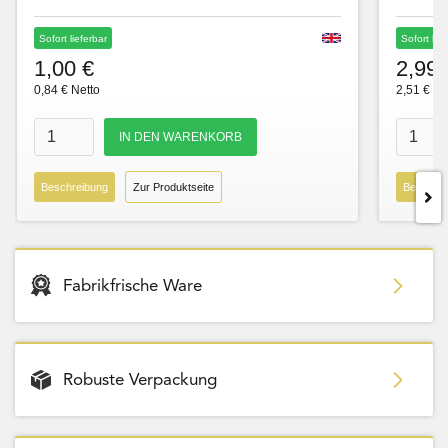
Sofort lieferbar
Sofort lie
1,00 €
2,99 
0,84 € Netto
2,51 € Ne
Beschreibung
Zur Produktseite
Beschre
Fabrikfrische Ware
Robuste Verpackung