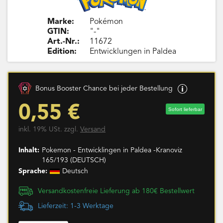
Marke:
Pokémon
GTIN:
"-"
Art.-Nr.:
11672
Edition:
Entwicklungen in Paldea
Bonus Booster Chance bei jeder Bestellung
0,55 €
Sofort lieferbar
inkl. 19% USt. zzgl.
Versand
Inhalt:
Pokemon - Entwicklingen in Paldea -Kranoviz
165/193 (DEUTSCH)
Sprache:
Deutsch
Versandkostenfreie Lieferung ab 180€ Bestellwert
Lieferzeit: 1-3 Werktage