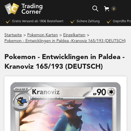
0
Gratis Versand ab 180€ Bestellwert
Sichere Zahlung
Geprüfte Pr
>
>
>
Startseite
Pokemon Karten
Einzelkarten
Pokemon - Entwicklingen in Paldea -Kranoviz 165/193 (DEUTSCH)
Pokemon - Entwicklingen in Paldea -
Kranoviz 165/193 (DEUTSCH)