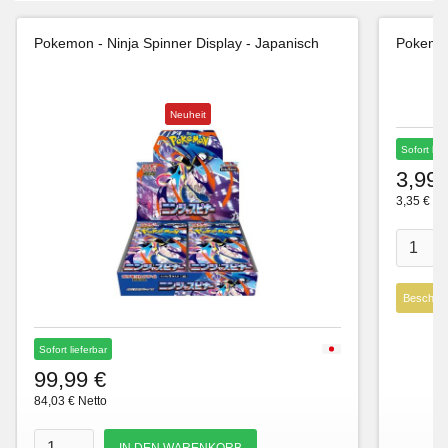
Pokemon - Ninja Spinner Display - Japanisch
Pokemon
Neuheit
Sofort lie
3,99 
3,35 € Ne
Beschre
Sofort lieferbar
99,99 €
84,03 € Netto