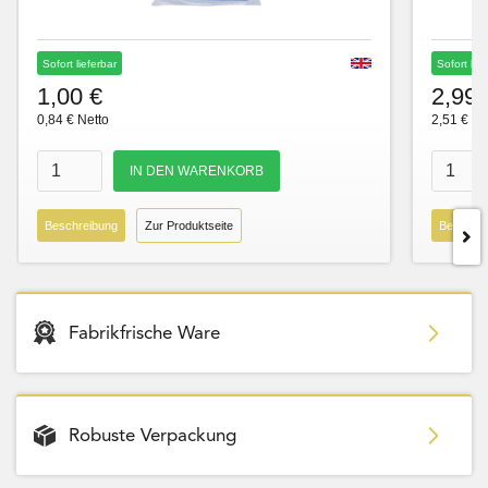
Sofort lieferbar
Sofort lie
1,00 €
2,99 
0,84 € Netto
2,51 € Ne
Beschreibung
Zur Produktseite
Beschre
Fabrikfrische Ware
Robuste Verpackung