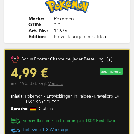
Marke:
Pokémon
GTIN:
"-"
Art.-Nr.:
11676
Edition:
Entwicklungen in Paldea
Bonus Booster Chance bei jeder Bestellung
4,99 €
Sofort lieferbar
inkl. 19% USt. zzgl.
Versand
Inhalt:
Pokemon - Entwicklingen in Paldea -Krawalloro EX
169/193 (DEUTSCH)
Sprache:
Deutsch
Versandkostenfreie Lieferung ab 180€ Bestellwert
Lieferzeit: 1-3 Werktage