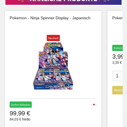
Pokemon - Ninja Spinner Display - Japanisch
Pokemon
Neuheit
Sofort lie
3,99 
3,35 € Ne
Beschre
Sofort lieferbar
99,99 €
84,03 € Netto