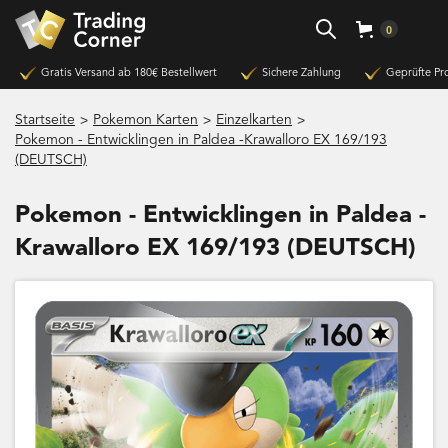
0
Gratis Versand ab 180€ Bestellwert
Sichere Zahlung
Geprüfte Pr
>
>
>
Startseite
Pokemon Karten
Einzelkarten
Pokemon - Entwicklingen in Paldea -Krawalloro EX 169/193
(DEUTSCH)
Pokemon - Entwicklingen in Paldea -
Krawalloro EX 169/193 (DEUTSCH)