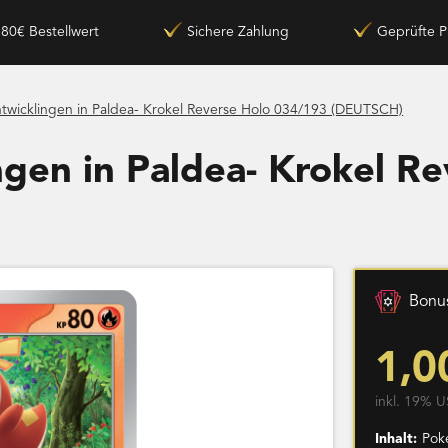
180€ Bestellwert
Sichere Zahlung
Geprüfte P
twicklingen in Paldea- Krokel Reverse Holo 034/193 (DEUTSCH)
ngen in Paldea- Krokel R
Bonus
1,0
inkl. 19% U
Inhalt:
Pok