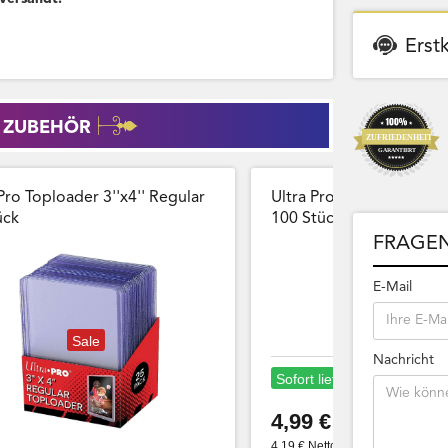
Erst
 ZUBEHÖR
Pro Toploader 3''x4'' Regular
Ultra Pro Card Sleeves 
̈ck
100 Stück Wiederversch
FRAGEN
E-Mail
Sale
Nachricht
Sofort lieferbar
4,99 €
4,19 € Netto