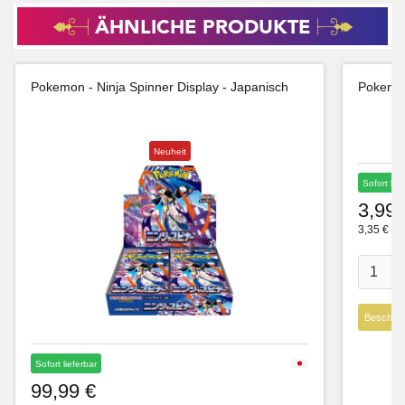
ÄHNLICHE PRODUKTE
Pokemon - Ninja Spinner Display - Japanisch
Pokemon
Neuheit
Sofort lie
3,99 
3,35 € Ne
Beschre
Sofort lieferbar
99,99 €