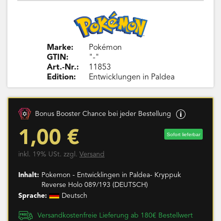
Marke:
Pokémon
GTIN:
"-"
Art.-Nr.:
11853
Edition:
Entwicklungen in Paldea
Bonus Booster Chance bei jeder Bestellung
1,00 €
Sofort lieferbar
inkl. 19% USt. zzgl.
Versand
Inhalt:
Pokemon - Entwicklingen in Paldea- Kryppuk
Reverse Holo 089/193 (DEUTSCH)
Sprache:
Deutsch
Versandkostenfreie Lieferung ab 180€ Bestellwert