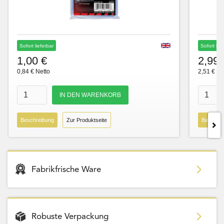
Sofort lieferbar
Sofort lie
1,00 €
2,99 
0,84 € Netto
2,51 € Ne
Beschreibung
Zur Produktseite
Beschre
Fabrikfrische Ware
Robuste Verpackung