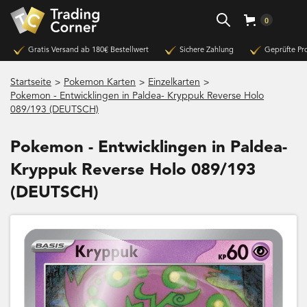
0
Gratis Versand ab 180€ Bestellwert
Sichere Zahlung
Geprüfte Pr
>
>
>
Startseite
Pokemon Karten
Einzelkarten
Pokemon - Entwicklingen in Paldea- Kryppuk Reverse Holo
089/193 (DEUTSCH)
Pokemon - Entwicklingen in Paldea-
Kryppuk Reverse Holo 089/193
(DEUTSCH)