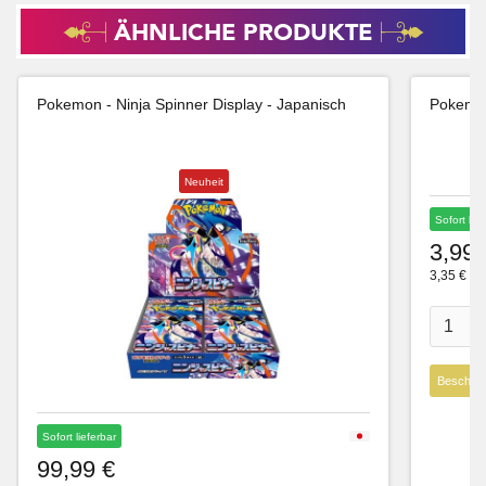
ÄHNLICHE PRODUKTE
Pokemon - Ninja Spinner Display - Japanisch
Pokemon
Neuheit
Sofort lie
3,99 
3,35 € Ne
Beschre
Sofort lieferbar
99,99 €