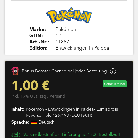
Marke:
Pokémon
GTIN:
"-"
Art.-Nr.:
11887
Edition:
Entwicklungen in Paldea
Bonus Booster Chance bei jeder Bestellung
1,00 €
Sofort lieferbar
inkl. 19% USt. zzgl.
Versand
Inhalt:
Pokemon - Entwicklingen in Paldea- Lumispross
Reverse Holo 125/193 (DEUTSCH)
Sprache:
Deutsch
Versandkostenfreie Lieferung ab 180€ Bestellwert