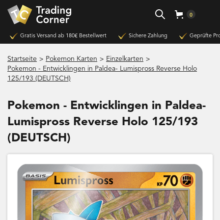
0
Gratis Versand ab 180€ Bestellwert
Sichere Zahlung
Geprüfte Pr
>
>
>
Startseite
Pokemon Karten
Einzelkarten
Pokemon - Entwicklingen in Paldea- Lumispross Reverse Holo
125/193 (DEUTSCH)
Pokemon - Entwicklingen in Paldea-
Lumispross Reverse Holo 125/193
(DEUTSCH)