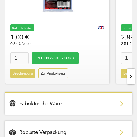
Sofort lieferbar
Sofort lie
1,00 €
2,99 
0,84 € Netto
2,51 € Ne
Beschreibung
Zur Produktseite
Beschre
Fabrikfrische Ware
Robuste Verpackung