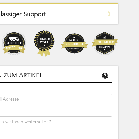
klassiger Support
Team Bags
Pokemon - Start Deck 100 Battle
ließbar
Collection (Japanisch)
 ZUM ARTIKEL
Bestseller