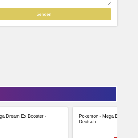
Sofort lieferbar
39,99
33,61 € Netto
tseite
Beschreibung
Zur Produktseite
a Dream Ex Booster -
Pokemon - Mega Entwicklung
Deutsch