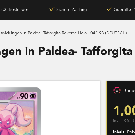
180€ Bestellwert
Sichere Zahlung
Geprüfte P
twicklingen in Paldea- Tafforgita Reverse Holo 104/193 (DEUTSCH)
gen in Paldea- Tafforgit
Bonus
1,0
inkl. 19% U
Inhalt:
Poke