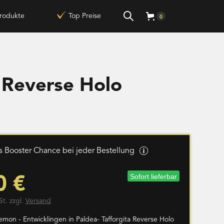
rodukte
Top Preise
0
a Reverse Holo
 Booster Chance bei jeder Bestellung
Sofort lieferbar
0 €
St. zzgl.
Versand
mon - Entwicklingen in Paldea- Tafforgita Reverse Holo