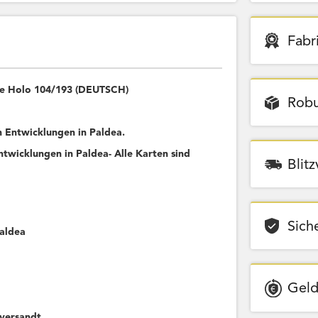
Fabr
rse Holo 104/193 (DEUTSCH)
Robu
Entwicklungen in Paldea.
wicklungen in Paldea- Alle Karten sind
Blit
Sich
Paldea
Geld
versandt.