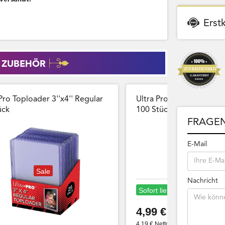
Erst
 ZUBEHÖR
Pro Toploader 3''x4'' Regular
Ultra Pro Card Sleeves 
̈ck
100 Stück Wiederversch
FRAGEN
E-Mail
Sale
Nachricht
Sofort lieferbar
4,99 €
4,19 € Netto