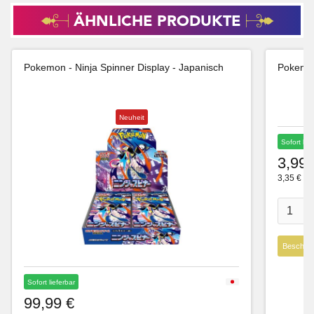
ÄHNLICHE PRODUKTE
Pokemon - Ninja Spinner Display - Japanisch
Pokemon
Neuheit
Sofort lie
3,99 
3,35 € Ne
Beschre
Sofort lieferbar
99,99 €