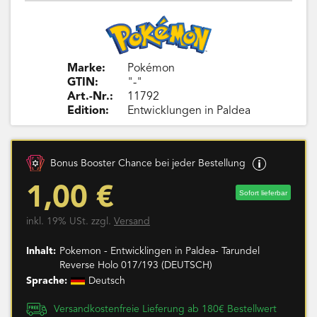
Marke:
Pokémon
GTIN:
"-"
Art.-Nr.:
11792
Edition:
Entwicklungen in Paldea
Bonus Booster Chance bei jeder Bestellung
1,00 €
Sofort lieferbar
inkl. 19% USt. zzgl.
Versand
Inhalt:
Pokemon - Entwicklingen in Paldea- Tarundel
Reverse Holo 017/193 (DEUTSCH)
Sprache:
Deutsch
Versandkostenfreie Lieferung ab 180€ Bestellwert