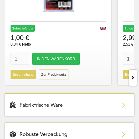
Sofort lieferbar
Sofort lie
1,00 €
2,99 
0,84 € Netto
2,51 € Ne
Beschreibung
Zur Produktseite
Beschre
Fabrikfrische Ware
Robuste Verpackung