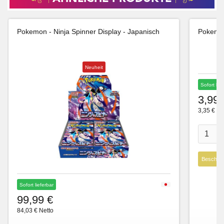
Pokemon - Ninja Spinner Display - Japanisch
Pokemon
Neuheit
Sofort lie
3,99 
3,35 € Ne
Beschre
Sofort lieferbar
99,99 €
84,03 € Netto