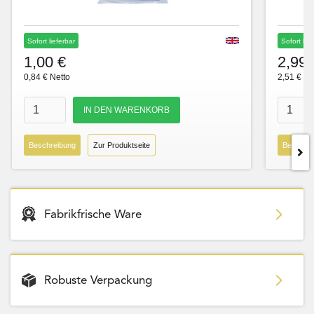
Sofort lieferbar
Sofort lie
1,00 €
2,99 
0,84 € Netto
2,51 € Ne
Beschreibung
Zur Produktseite
Beschre
Fabrikfrische Ware
Robuste Verpackung