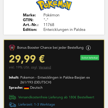
Marke:
Pokémon
GTIN:
"-"
Art.-Nr.:
11768
Edition:
Entwicklungen in Paldea
Bonus Booster Chance bei jeder Bestellung
29,99 €
Sofort lieferbar
inkl. 19% USt. zzgl.
Versand
Inhalt:
Pokemon - Entwicklingen in Paldea-Baojian ex
261/193 (DEUTSCH)
Sprache:
Deutsch
Versandkostenfreie Lieferung ab 180€ Bestellwert
Lieferzeit: 1-3 Werktage