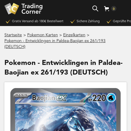
0
Gratis Versand ab 180€ Bestellwert
Sichere Zahlung
Geprüfte Pr
>
>
>
Startseite
Pokemon Karten
Einzelkarten
Pokemon - Entwicklingen in Paldea-Baojian ex 261/193
(DEUTSCH)
Pokemon - Entwicklingen in Paldea-
Baojian ex 261/193 (DEUTSCH)