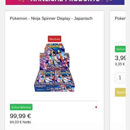
Pokemon - Ninja Spinner Display - Japanisch
Pokemon
Neuheit
Sofort lie
3,99 
3,35 € Ne
Beschre
Sofort lieferbar
99,99 €
84,03 € Netto