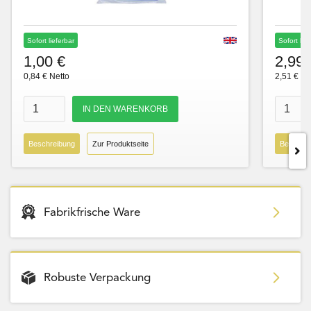
Sofort lieferbar
Sofort lie
1,00 €
2,99 
0,84 € Netto
2,51 € Ne
Beschreibung
Zur Produktseite
Beschre
Fabrikfrische Ware
Robuste Verpackung