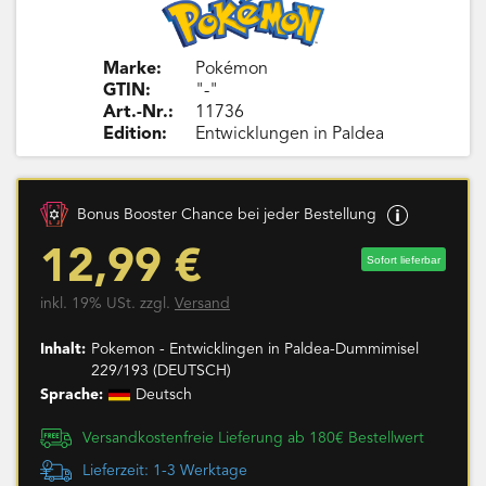
Marke:
Pokémon
GTIN:
"-"
Art.-Nr.:
11736
Edition:
Entwicklungen in Paldea
Bonus Booster Chance bei jeder Bestellung
12,99 €
Sofort lieferbar
inkl. 19% USt. zzgl.
Versand
Inhalt:
Pokemon - Entwicklingen in Paldea-Dummimisel
229/193 (DEUTSCH)
Sprache:
Deutsch
Versandkostenfreie Lieferung ab 180€ Bestellwert
Lieferzeit: 1-3 Werktage