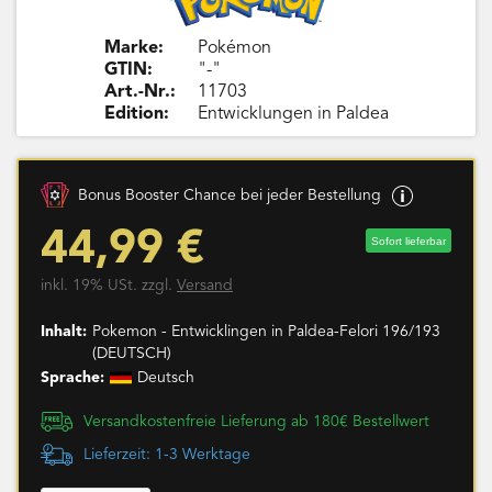
Marke:
Pokémon
GTIN:
"-"
Art.-Nr.:
11703
Edition:
Entwicklungen in Paldea
Bonus Booster Chance bei jeder Bestellung
44,99 €
Sofort lieferbar
inkl. 19% USt. zzgl.
Versand
Inhalt:
Pokemon - Entwicklingen in Paldea-Felori 196/193
(DEUTSCH)
Sprache:
Deutsch
Versandkostenfreie Lieferung ab 180€ Bestellwert
Lieferzeit: 1-3 Werktage