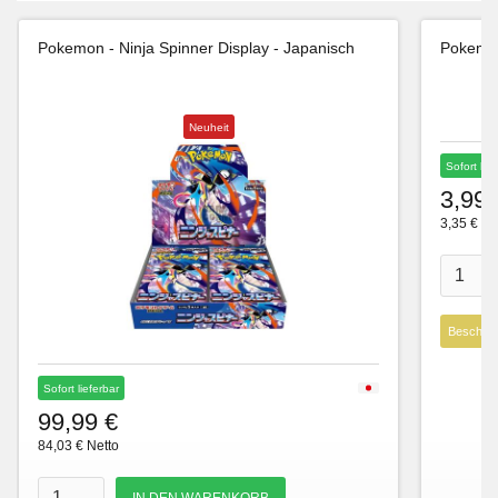
Pokemon - Ninja Spinner Display - Japanisch
Pokemon
Neuheit
Sofort lie
3,99 
3,35 € Ne
Beschre
Sofort lieferbar
99,99 €
84,03 € Netto