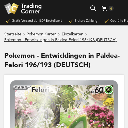
0
Gratis Versand ab 180€ Bestellwert
Sichere Zahlung
Geprüfte Pr
>
>
>
Startseite
Pokemon Karten
Einzelkarten
Pokemon - Entwicklingen in Paldea-Felori 196/193 (DEUTSCH)
Pokemon - Entwicklingen in Paldea-
Felori 196/193 (DEUTSCH)