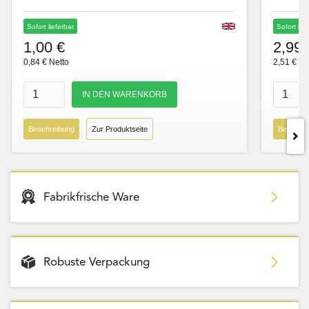
Sofort lieferbar
Sofort lie
1,00 €
2,99 
0,84 € Netto
2,51 € Ne
Beschreibung
Zur Produktseite
Beschre
Fabrikfrische Ware
Robuste Verpackung