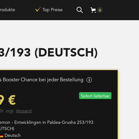
rodukte
Top Preise
0
53/193 (DEUTSCH)
 Booster Chance bei jeder Bestellung
Sofort lieferbar
9 €
St. zzgl.
Versand
emon - Entwicklingen in Paldea-Grusha 253/193
UTSCH)
Deutsch