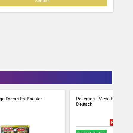
39,99
33,61 € Netto
tseite
Beschreibung
Zur Produktseite
a Dream Ex Booster -
Pokemon - Mega Entwicklung
Deutsch
Bestseller