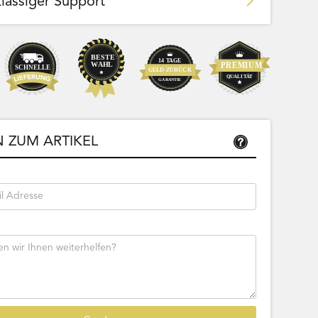
klassiger Support
Team Bags
Pokemon - Start Deck 100 Battle
ließbar
Collection (Japanisch)
 ZUM ARTIKEL
Bestseller
Sofort lieferbar