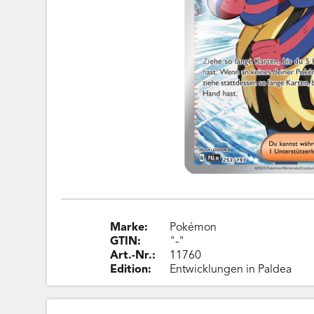
Marke:
Pokémon
GTIN:
"-"
Art.-Nr.:
11760
Edition:
Entwicklungen in Paldea