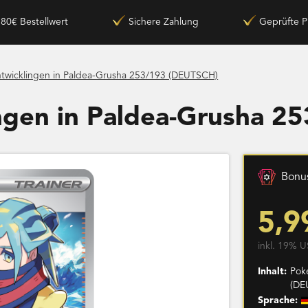
180€ Bestellwert
Sichere Zahlung
Geprüfte P
twicklingen in Paldea-Grusha 253/193 (DEUTSCH)
ngen in Paldea-Grusha 2
Bonus
5,9
inkl. 19% U
Inhalt:
Pok
(DE
Sprache: