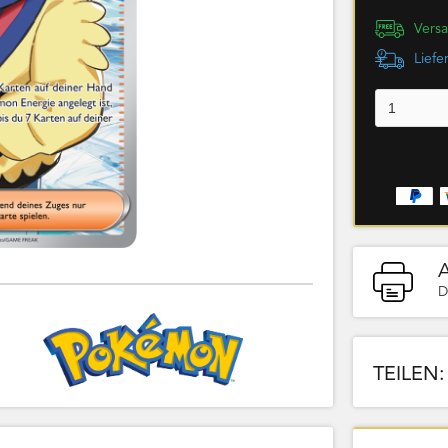
Versa
Liefe
D
TEILEN: