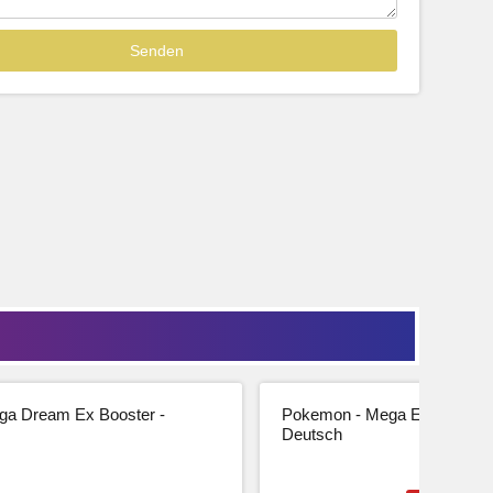
Sofort lieferbar
39,99
33,61 € Netto
tseite
Beschreibung
Zur Produktseite
a Dream Ex Booster -
Pokemon - Mega Entwicklung
Deutsch