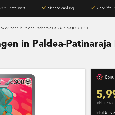
180€ Bestellwert
Sichere Zahlung
Geprüfte P
twicklingen in Paldea-Patinaraja EX 245/193 (DEUTSCH)
gen in Paldea-Patinaraj
Bonus
5,9
inkl. 19% U
Inhalt:
Pok