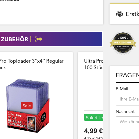
Erst
 ZUBEHÖR
Pro Toploader 3''x4'' Regular
Ultra Pro Card Sleeves 
̈ck
100 Stück Wiederversch
FRAGEN
E-Mail
Sale
Nachricht
Sofort lieferbar
4,99 €
4,19 € Netto