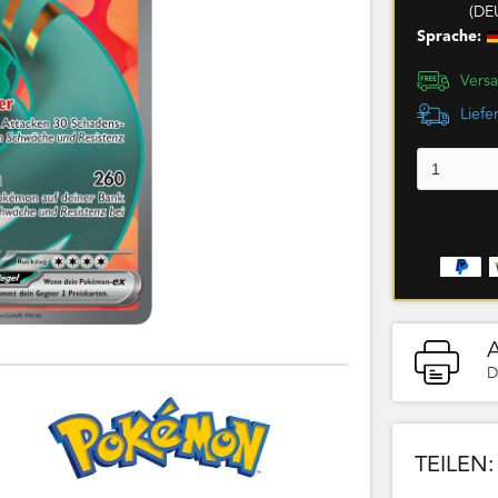
(DE
Sprache:
Versa
Liefe
D
TEILEN: