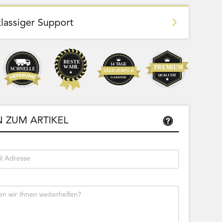
klassiger Support
Team Bags
Pokemon - Start Deck 100 Battle
ließbar
Collection (Japanisch)
 ZUM ARTIKEL
Bestseller