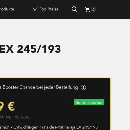
rodukte
Top Preise
0
a EX 245/193
 Booster Chance bei jeder Bestellung
Sofort lieferbar
9 €
St. zzgl.
Versand
emon - Entwicklingen in Paldea-Patinaraja EX 245/193