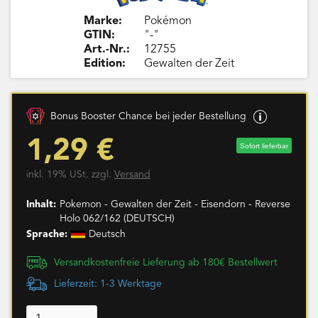
Marke:
Pokémon
GTIN:
"-"
Art.-Nr.:
12755
Edition:
Gewalten der Zeit
Bonus Booster Chance bei jeder Bestellung
1,29 €
Sofort lieferbar
inkl. 19% USt. zzgl.
Versand
Inhalt:
Pokemon - Gewalten der Zeit - Eisendorn - Reverse
Holo 062/162 (DEUTSCH)
Sprache:
Deutsch
Versandkostenfreie Lieferung ab 180€ Bestellwert
Lieferzeit: 1-3 Werktage