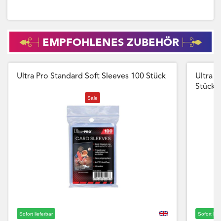
EMPFOHLENES ZUBEHÖR
Ultra Pro Standard Soft Sleeves 100 Stück
Ultra P
Stück
Sale
Sofort lieferbar
Sofort lie