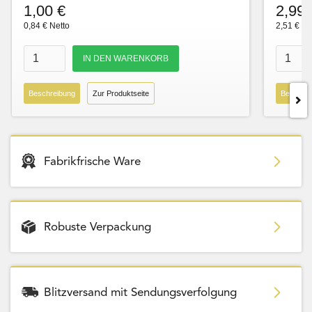
1,00 €
2,99 
0,84 € Netto
2,51 € Ne
Beschreibung
Zur Produktseite
Beschre
Fabrikfrische Ware
Robuste Verpackung
Blitzversand mit Sendungsverfolgung