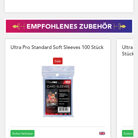
EMPFOHLENES ZUBEHÖR
Ultra Pro Standard Soft Sleeves 100 Stück
Ultra P
Stück
Sale
Sofort lieferbar
Sofort lie