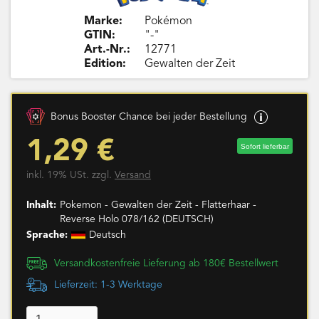
Marke:
Pokémon
GTIN:
"-"
Art.-Nr.:
12771
Edition:
Gewalten der Zeit
Bonus Booster Chance bei jeder Bestellung
1,29 €
Sofort lieferbar
inkl. 19% USt. zzgl.
Versand
Inhalt:
Pokemon - Gewalten der Zeit - Flatterhaar -
Reverse Holo 078/162 (DEUTSCH)
Sprache:
Deutsch
Versandkostenfreie Lieferung ab 180€ Bestellwert
Lieferzeit: 1-3 Werktage