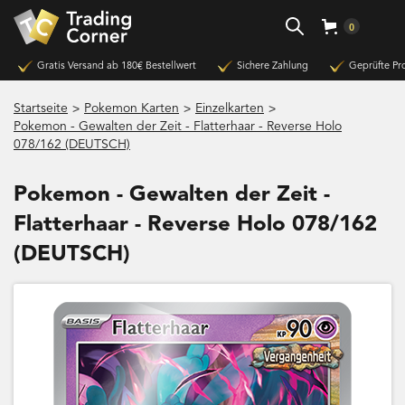
0
Gratis Versand ab 180€ Bestellwert
Sichere Zahlung
Geprüfte Pr
>
>
>
Startseite
Pokemon Karten
Einzelkarten
Pokemon - Gewalten der Zeit - Flatterhaar - Reverse Holo
078/162 (DEUTSCH)
Pokemon - Gewalten der Zeit -
Flatterhaar - Reverse Holo 078/162
(DEUTSCH)