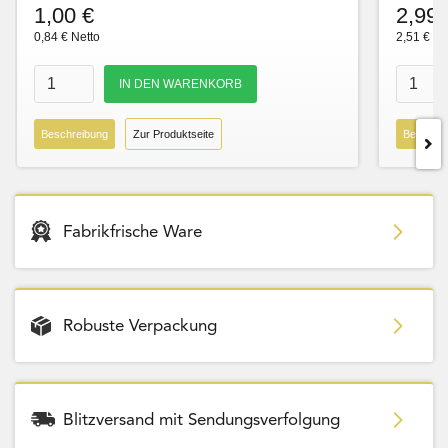
1,00 €
2,99 
0,84 € Netto
2,51 € Ne
Beschreibung
Zur Produktseite
Beschre
Fabrikfrische Ware
Robuste Verpackung
Blitzversand mit Sendungsverfolgung