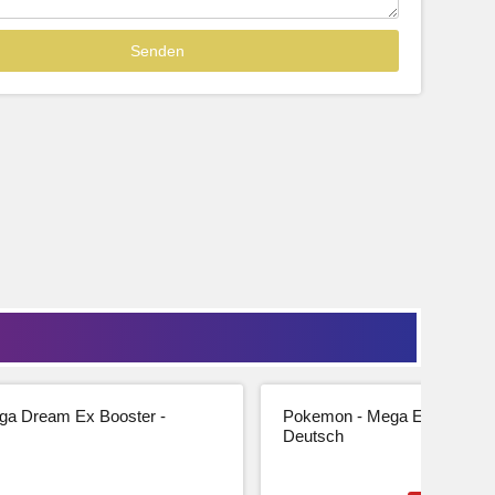
Sofort lieferbar
39,99
33,61 € Netto
tseite
Beschreibung
Zur Produktseite
a Dream Ex Booster -
Pokemon - Mega Entwicklung
Deutsch