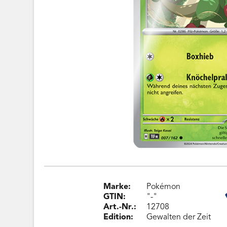
Marke:
Pokémon
GTIN:
"-"
Art.-Nr.:
12708
Edition:
Gewalten der Zeit