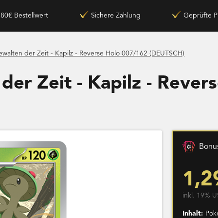
180€ Bestellwert
Sichere Zahlung
Geprüfte P
walten der Zeit - Kapilz - Reverse Holo 007/162 (DEUTSCH)
er Zeit - Kapilz - Rever
Bonus
1,2
inkl. 19% U
Inhalt:
Poke