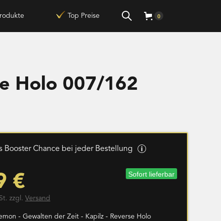
rodukte
Top Preise
0
se Holo 007/162
 Booster Chance bei jeder Bestellung
Sofort lieferbar
9 €
St. zzgl.
Versand
mon - Gewalten der Zeit - Kapilz - Reverse Holo