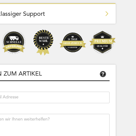
klassiger Support
Team Bags
Pokemon - Start Deck 100 Battle
ließbar
Collection (Japanisch)
 ZUM ARTIKEL
Bestseller