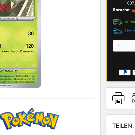
007
Sprache:
Versa
Liefe
D
TEILEN: