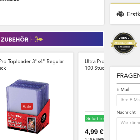
Erst
 ZUBEHÖR
Pro Toploader 3''x4'' Regular
Ultra Pro Card Sleeves 
̈ck
100 Stück Wiederversch
FRAGEN
E-Mail
Sale
Nachricht
Sofort lieferbar
4,99 €
4,19 € Netto